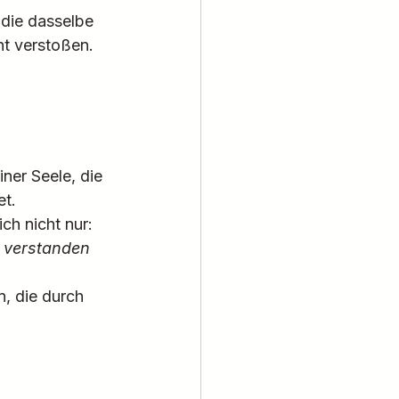
 die dasselbe 
ht verstoßen. 
er Seele, die 
et.
ch nicht nur:
 verstanden 
n, die durch 