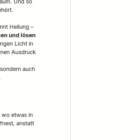
 Raum. Und so 
ehört.
nt Heilung – 
en und lösen 
ingen Licht in 
inen Ausdruck 
, sondern auch 
.
, wo etwas in 
nest, anstatt 