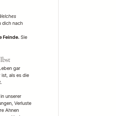
Welches 
u dich nach 
e Feinde.
 Sie 
lbst
Leben gar 
st, als es die 
t.
in unserer 
ngen, Verluste 
re Ahnen 