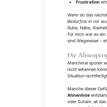
Frustration
 er
Wenn du das nächste 
Bedürfnis in mir wu
Ruhe, Nähe, Klarhei
Für mich war es ein
sind Wegweiser – ehr
Die Ahnenperspe
Manchmal spüren wi
nicht erkennen können
Situation rechtfertig
Manche dieser Gefühl
Ahnenlinie
 entstan
oder Scham: all da