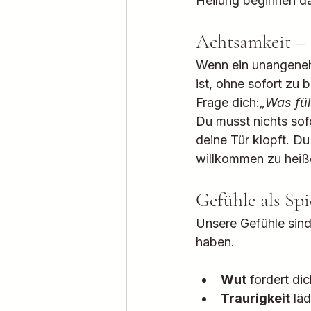
Heilung beginnen da
Achtsamkeit – 
Wenn ein unangeneh
ist, ohne sofort zu 
Frage dich:
„Was füh
Du musst nichts sofo
deine Tür klopft. D
willkommen zu heiß
Gefühle als Spi
Unsere Gefühle sind
haben.
Wut
 fordert di
Traurigkeit
 lä