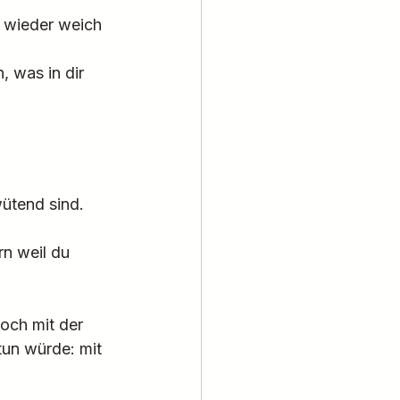
z wieder weich 
, was in dir 
wütend sind. 
rn weil du 
och mit der 
tun würde: mit 