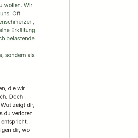
u wollen. Wir 
uns. Oft 
genschmerzen, 
ine Erkältung 
ich belastende 
, sondern als 
n, die wir 
ich. Doch 
Wut zeigt dir, 
s du verloren 
 entspricht.
gen dir, wo 