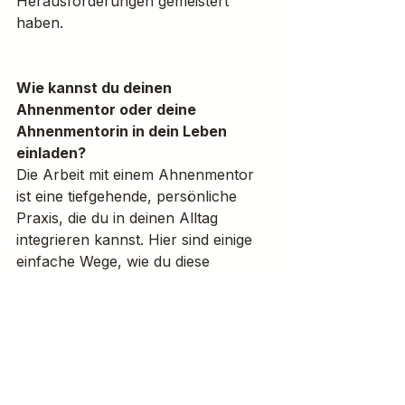
Herausforderungen gemeistert 
haben.
Wie kannst du deinen 
Ahnenmentor oder deine 
Ahnenmentorin in dein Leben 
einladen?
Die Arbeit mit einem Ahnenmentor 
ist eine tiefgehende, persönliche 
Praxis, die du in deinen Alltag 
integrieren kannst. Hier sind einige 
einfache Wege, wie du diese 
Verbindung aktiv herstellen kannst:
Tägliche Meditation oder 
Achtsamkeitspraxis:
 Nimm dir 
täglich ein paar Minuten Zeit, 
um dich mit deinen Ahnen zu 
verbinden. Visualisiere, wie sie 